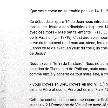
Que votre coeur ne se trouble pas. Jn 14, 1-1
Ce début du chapitre 14 de Jean nous introduit
d’adieu de Jésus à ses disciples (chapitres 14
avec ces mots « Mes petits-enfants… » (13,33), 
de la Passion (ch. 18-19). C’est dire son imp
cœur du testament de Jésus aux siens, les s
Lisons ce texte avec les yeux du cœur, un cœur
de Jésus".
Nous savons "la fin de l’histoire". Nous ne s
situation de Thomas et de Philippe, mais no
comme eux, à y adhérer de tout notre être, à cro
« Vous croyez en Dieu, croyez-en moi v.1 (…) N
dans le Père et que le Père est en moi ? » v. 1
Cette foi contient une promesse inouïe : « là o
aussi » v. 2 ! Promesse de Vie, d’être avec Jésu