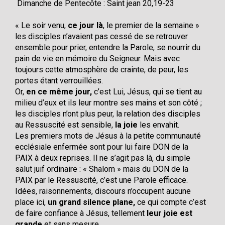
Dimanche de Pentecôte : Saint jean 20,19-23
« Le soir venu,
ce jour là
, le premier de la semaine »
les disciples n’avaient pas cessé de se retrouver
ensemble pour prier, entendre la Parole, se nourrir du
pain de vie en mémoire du Seigneur. Mais avec
toujours cette atmosphère de crainte, de peur, les
portes étant verrouillées.
Or,
en ce même jour,
c’est Lui, Jésus, qui se tient au
milieu d’eux et ils leur montre ses mains et son côté ;
les disciples n’ont plus peur, la relation des disciples
au Ressuscité est sensible,
la joie
les envahit.
Les premiers mots de Jésus à la petite communauté
ecclésiale enfermée sont pour lui faire DON de la
PAIX à deux reprises. Il ne s’agit pas là, du simple
salut juif ordinaire : « Shalom » mais du DON de la
PAIX par le Ressuscité, c’est une Parole efficace.
Idées, raisonnements, discours n’occupent aucune
place ici,
un grand silence plane,
ce qui compte c’est
de faire confiance à Jésus, tellement
leur joie est
grande
et sans mesure.