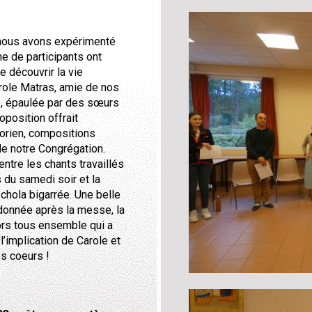
e nous avons expérimenté
ne de participants ont
e découvrir la vie
role Matras, amie de nos
, épaulée par des sœurs
roposition offrait
gorien, compositions
e notre Congrégation.
ntre les chants travaillés
s du samedi soir et la
hola bigarrée. Une belle
donnée après la messe, la
ors tous ensemble qui a
l’implication de Carole et
es coeurs !