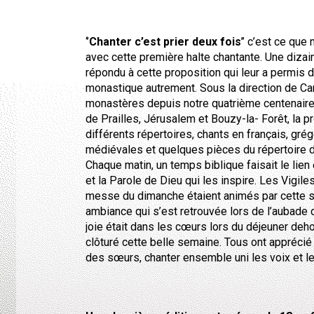
‘’
Chanter c’est prier deux fois
’’ c’est ce qu
avec cette première halte chantante. Une dizai
répondu à cette proposition qui leur a permis d
monastique autrement. Sous la direction de Ca
monastères depuis notre quatrième centenaire
de Prailles, Jérusalem et Bouzy-la- Forêt, la p
différents répertoires, chants en français, gré
médiévales et quelques pièces du répertoire d
Chaque matin, un temps biblique faisait le lien e
et la Parole de Dieu qui les inspire. Les Vigile
messe du dimanche étaient animés par cette sc
ambiance qui s’est retrouvée lors de l’aubade 
joie était dans les cœurs lors du déjeuner deh
clôturé cette belle semaine. Tous ont apprécié 
des sœurs, chanter ensemble uni les voix et l