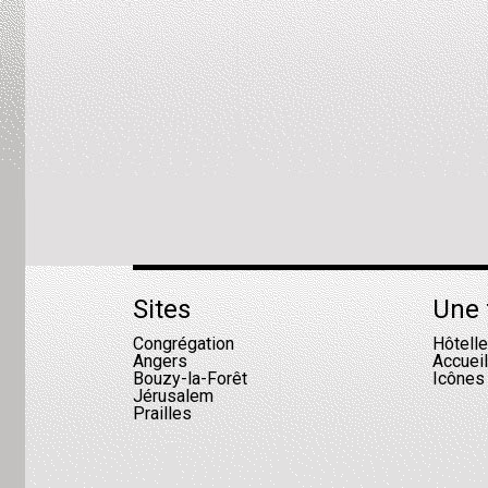
Sites
Une 
Congrégation
Hôtell
Angers
Accuei
Bouzy-la-Forêt
Icônes
Jérusalem
Prailles