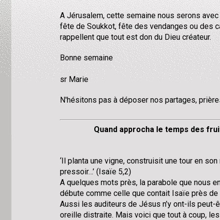
A Jérusalem, cette semaine nous serons avec n
fête de Soukkot, fête des vendanges ou des 
rappellent que tout est don du Dieu créateur.
Bonne semaine
sr Marie
N'hésitons pas à déposer nos partages, prières,
Quand approcha le temps des fruit
‘Il planta une vigne, construisit une tour en son
pressoir…’ (Isaïe 5,2)
A quelques mots près, la parabole que nous en
débute comme celle que contait Isaïe près de h
Aussi les auditeurs de Jésus n’y ont-ils peut-ê
oreille distraite. Mais voici que tout à coup, le