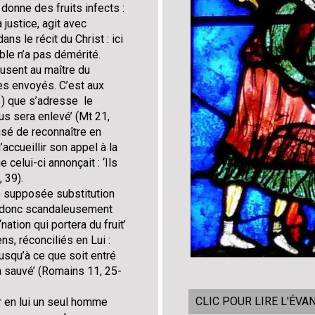
donne des fruits infects :
a justice, agit avec
ans le récit du Christ : ici
mble n’a pas démérité.
fusent au maître du
ses envoyés. C’est aux
3) que s’adresse le
us sera enlevé’ (Mt 21,
fusé de reconnaître en
accueillir son appel à la
celui-ci annonçait : ‘Ils
, 39).
ne supposée substitution
it donc scandaleusement
ation qui portera du fruit’
ns, réconciliés en Lui :
jusqu’à ce que soit entré
a sauvé’ (Romains 11, 25-
CLIC POUR LIRE L'ÉVA
éer en lui un seul homme