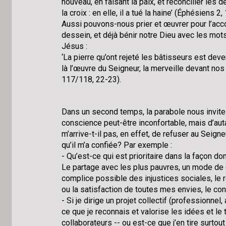
nouveau, en faisant la paix, et réconcilier les 
la croix : en elle, il a tué la haine’ (Éphésiens 2
Aussi pouvons-nous prier et œuvrer pour l’ac
dessein, et déjà bénir notre Dieu avec les mot
Jésus :
‘La pierre qu’ont rejeté les bâtisseurs est deve
là l’œuvre du Seigneur, la merveille devant nos
117/118, 22-23).
Dans un second temps, la parabole nous invit
conscience peut-être inconfortable, mais d’auta
m’arrive-t-il pas, en effet, de refuser au Seigne
qu’il m’a confiée? Par exemple :
- Qu’est-ce qui est prioritaire dans la façon do
Le partage avec les plus pauvres, un mode d
complice possible des injustices sociales, le r
ou la satisfaction de toutes mes envies, le conf
- Si je dirige un projet collectif (professionnel,
ce que je reconnais et valorise les idées et le 
collaborateurs -- ou est-ce que j’en tire surtou