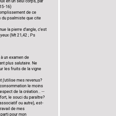
deux en un seul corps, par
, 15-16)
complissement de ce
s du psalmiste que cite
nue la pierre d’angle, c’est
 yeux (Mt 21,42 ; Ps
e à un examen de
nt plus salutaire. Ne
ur les fruits de la vigne
nt j’utilise mes revenus?
e consommation le moins
espect de la création… --
ort, le souci du paraître?
 associatif ou autre), est-
travail de mes
t parti pour mon