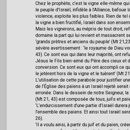
Chez le prophète, c’est la vigne elle-même qui 
le peuple d’Israël, infidèle à l’Alliance, bafoue l
violence, exploite les plus faibles. Rien de tel d
la vigne a bien fructifié, Israël dans son ense
Mais les vignerons, au mépris de tout droit, re
domaine la part qui lui revient et massacrent 
‘grands prêtres et anciens du peuple’ (Mt 21,2
sévère avertissement : ‘le royaume de Dieu vo
43). Ce sont eux qui dans leur majorité, ont re
Jésus le Fils bien-aimé du Père des cieux et d’
conversion. Ce sont eux qui ont accompli ce que 
le jetèrent hors de la vigne et le tuèrent’ (Mt 21
L’utilisation de cette parabole pour justifier u
de l’Église des païens à un Israël rejeté sera
erronée. Dans le dessein de notre Seigneur, la ‘n
(Mt 21, 43) est composée de tous, juifs et païe
‘L’endurcissement d’une partie d’Israël durera 
l’ensemble des païens. Et ainsi tout Israël ser
26).
‘Il a voulu ainsi, à partir du juif et du païen, cr