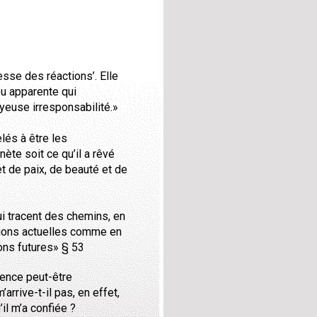
esse des réactions’. Elle
ou apparente qui
yeuse irresponsabilité.»
lés à être les
ète soit ce qu’il a rêvé
et de paix, de beauté et de
ui tracent des chemins, en
tions actuelles comme en
ions futures» § 53
ience peut-être
arrive-t-il pas, en effet,
’il m’a confiée ?