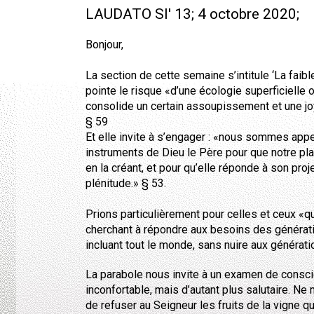
LAUDATO SI' 13; 4 octobre 2020;
Bonjour,
La section de cette semaine s’intitule ‘La faibl
pointe le risque «d’une écologie superficielle 
consolide un certain assoupissement et une jo
§ 59
Et elle invite à s’engager : «nous sommes appe
instruments de Dieu le Père pour que notre plan
en la créant, et pour qu’elle réponde à son proj
plénitude.» § 53.
Prions particulièrement pour celles et ceux «q
cherchant à répondre aux besoins des généra
incluant tout le monde, sans nuire aux générat
La parabole nous invite à un examen de consc
inconfortable, mais d’autant plus salutaire. Ne m’
de refuser au Seigneur les fruits de la vigne qu