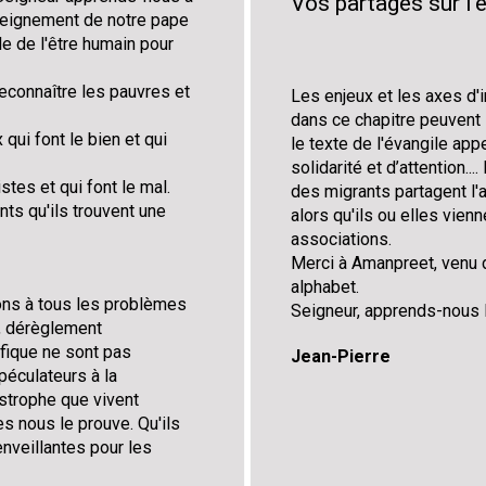
Vos partages sur l'é
nseignement de notre pape
e de l'être humain pour
econnaître les pauvres et
Les enjeux et les axes d'
dans ce chapitre peuvent 
qui font le bien et qui
le texte de l'évangile ap
solidarité et d’attention..
stes et qui font le mal.
des migrants partagent l'a
ts qu'ils trouvent une
alors qu'ils ou elles vien
associations.
Merci à Amanpreet, venu d
alphabet.
ions à tous les problèmes
Seigneur, apprends-nous la
, dérèglement
fique ne sont pas
Jean-Pierre
spéculateurs à la
astrophe que vivent
s nous le prouve. Qu'ils
nveillantes pour les