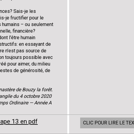
nces? Sais-je les
-je fructifier pour le
rs humains – ou seulement
nelle, financière?
dont l’être humain
structifs: en essayant de
tre n’est pas source de
on toujours possible avec
réé pour aimer, du milieu
 gestes de générosité, de
astère de Bouzy la forêt.
vangile du 4 octobre 2020
mps Ordinaire — Année A
tape 13 en pdf
CLIC POUR LIRE LE TE